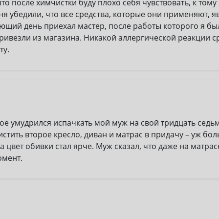
что после химчистки буду плохо себя чувствовать, к тому
ня убедили, что все средства, которые они применяют, 
ющий день приехал мастер, после работы которого я бы
привезли из магазина. Никакой аллергической реакции ср
ту.
рое умудрился испачкать мой муж на свой тридцать седь
истить второе кресло, диван и матрас в придачу – уж бо
 цвет обивки стал ярче. Муж сказал, что даже на матрасе
омент.