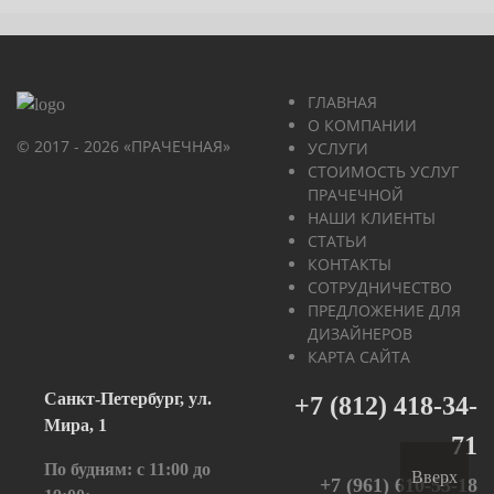
ГЛАВНАЯ
О КОМПАНИИ
© 2017 - 2026 «ПРАЧЕЧНАЯ»
УСЛУГИ
СТОИМОСТЬ УСЛУГ
ПРАЧЕЧНОЙ
НАШИ КЛИЕНТЫ
СТАТЬИ
КОНТАКТЫ
СОТРУДНИЧЕСТВО
ПРЕДЛОЖЕНИЕ ДЛЯ
ДИЗАЙНЕРОВ
КАРТА САЙТА
Санкт-Петербург, ул.
+7 (812) 418-34-
Мира, 1
71
По будням: с 11:00 до
Вверх
+7 (961) 610-53-18